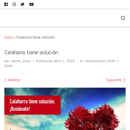
Se
Inicio
»
Calahorra tiene solución
Calahorra tiene solución
por
admin_psoe
|
Publicada
abril 1, 2019
-
en dimensiones
4181 ×
3000
Navegación de imágenes
Anterior
Siguiente